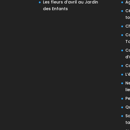
Les fleurs d’avril au Jardin
A
des Enfants
C
t
C
C
T
Co
d’
C
L
N
li
P
Qu
S
t