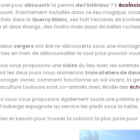
turel pour
découvrir
la perma
de l’
intérieur
?
L’
écoÏnci
uvrir. Fraichement installés dans ce lieu magique, nou
Nichés dans le
Quercy blanc
, ses huit hectares de bonhe
u et deux étangs, des forêts mais aussi de belles roche
t deux
vergers
ont été re-découverts sous une montagne 
es en train de débroussailler le tout pour pouvoir vous
 nous vous proposons une
visite
du lieu avec les lunette
ant les deux jours nous animerons
trois ateliers de deu
otager vivrier, comment fonctionne un sol vivant, la ges
rmaculture toulouse sont co-animés avec élodie des
écho
s nous vous proposons également toute une palette p
l’auberge espagnole au service les pieds sous la table
s et besoin pour trouver la solution la plus juste pour