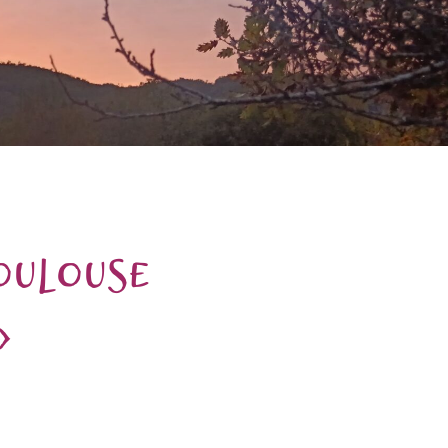
oulouse
»