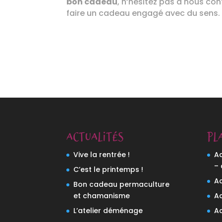
bon cadeau
, n’hésitez pas à nous con
faire un cadeau engagé avec du sens.
Actualités
Pl
Vive la rentrée !
A
–
C’est le printemps !
Ac
Bon cadeau permaculture
et chamanisme
Ac
L’atelier déménage
A