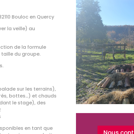
 82110 Bouloc en Quercy
er la veille) au
ction de la formule
 taille du groupe.
s.
alade sur les terrains),
rés, bottes…) et chauds
ant le stage), des
z
s
isponibles en tant que
Nous conta