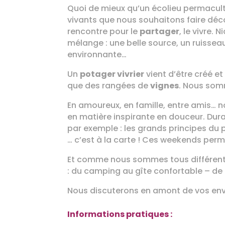
Quoi de mieux qu’un écolieu permacul
vivants que nous souhaitons faire déco
rencontre pour le
partager
, le vivre. 
mélange : une belle source, un ruissea
environnante…
Un
potager vivrier
vient d’être créé e
que des rangées de
vignes
. Nous somm
En amoureux, en famille, entre amis…
en matière inspirante en douceur. Dur
par exemple : les grands principes du p
… c’est à la carte ! Ces weekends pe
Et comme nous sommes tous différent
: du camping au gîte confortable – de 
Nous discuterons en amont de vos envie
Informations pratiques :