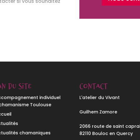
tacter si vous souhaitez
an du site
Contact
ccompagnement individuel
L'atelier du Vivant
 chamanisme Toulouse
Guilhem Zamore
cueil
tualités
2066 route de saint capra
ctualités chamaniques
82110 Bouloc en Quercy