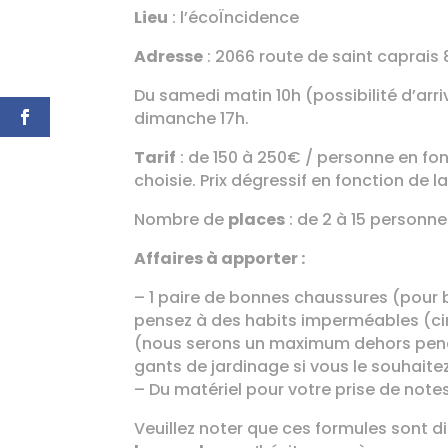
Lieu
: l’écoÏncidence
Adresse
: 2066 route de saint caprais
Du samedi matin 10h (possibilité d’arriv
dimanche 17h.
Tarif
: de 150 à 250€ / personne en fon
choisie. Prix dégressif en fonction de la
Nombre de
places
: de 2 à 15 personne
Affaires à apporter :
– 1 paire de bonnes chaussures (pour b
pensez à des habits imperméables (ci
(nous serons un maximum dehors pend
gants de jardinage si vous le souhaite
– Du matériel pour votre prise de note
Veuillez noter que ces formules sont d