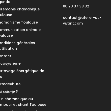
genda
06 20 37 38 32
érémonie chamanique
oulouse
contact@atelier-du-
hamanisme Toulouse
vivant.com
ommunication animale
oulouse
nditions générales
utilisation
ontact
’écosystème
ettoyage énergétique de
eu
ermaculture
i suis-je ?
oin chamanique au
ambour et chant Toulouse